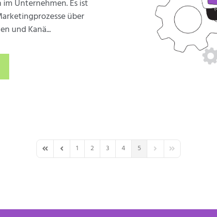
n im Unternehmen. Es ist
Marketingprozesse über
n und Kanä...
1
2
3
4
5
First Page
Previous Page
Next Page
Last Page