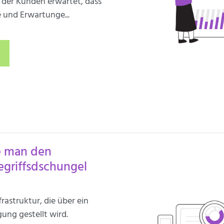
 der Kunden erwartet, dass
e und Erwartunge...
e man den
egriffsdschungel
rastruktur, die über ein
ung gestellt wird.