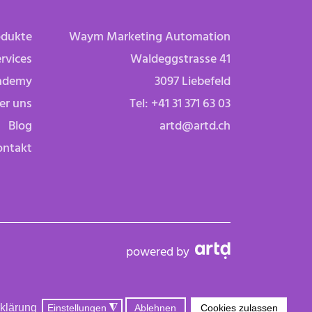
odukte
Waym Marketing Automation
rvices
Waldeggstrasse 41
ademy
3097 Liebefeld
er uns
Tel:
+41 31 371 63 03
Blog
artd@artd.ch
ontakt
powered by
Made in Switzerland
klärung
Einstellungen
◮
Ablehnen
Cookies zulassen