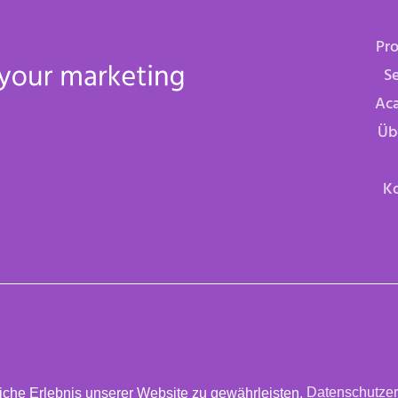
Pr
Se
Ac
Üb
K
×
tenschutz
Impressum
AGB
 Shop
che Erlebnis unserer Website zu gewährleisten.
Datenschutzer