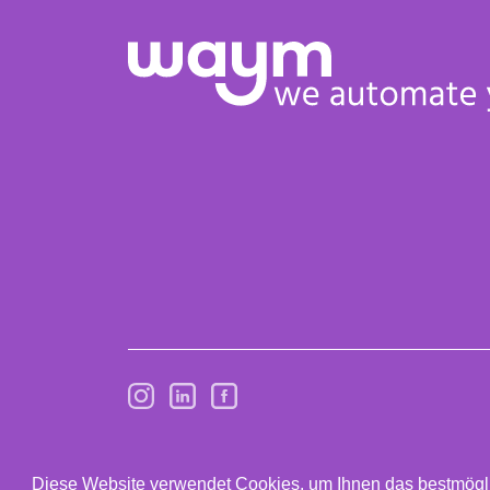
Kostenloses Marketing Automation
Handbook sichern!
© 2020-2024 Waym. All right reserved.
Da
Erfahre am Beispiel von Toms Bike
Diese Website verwendet Cookies, um Ihnen das bestmögli